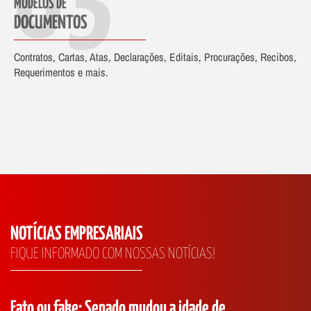
03
MODELOS DE
DOCUMENTOS
Contratos, Cartas, Atas, Declarações, Editais, Procurações, Recibos,
Requerimentos e mais.
NOTÍCIAS EMPRESARIAIS
FIQUE INFORMADO COM NOSSAS NOTÍCIAS!
 ou fake: Senado mudou a idade de
Como ide