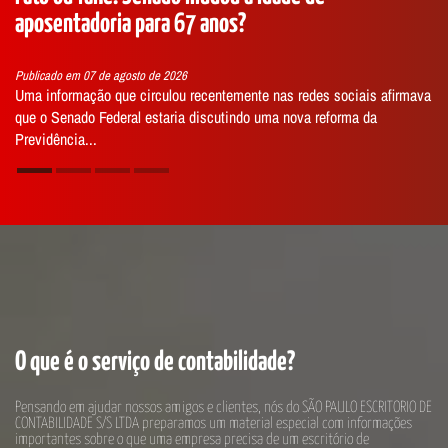
entadoria para 67 anos?
registro
ado em 07 de agosto de 2026
Publicado em
nformação que circulou recentemente nas redes sociais afirmava
Abrir uma 
 Senado Federal estaria discutindo uma nova reforma da
dúvidas so
ência...
início...
O que é o serviço de contabilidade?
Pensando em ajudar nossos amigos e clientes, nós do SÃO PAULO ESCRITORIO DE
CONTABILIDADE S/S LTDA preparamos um material especial com informações
importantes sobre o que uma empresa precisa de um escritório de